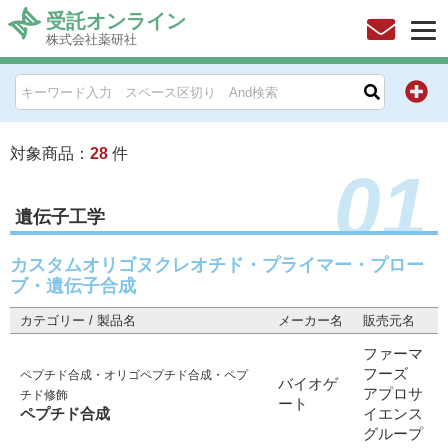
受託オンライン
株式会社薬研社
HOME
お問い合わせ
対象商品：
28
件
01
お知らせ
遺伝子工学
キャンペーン情報一覧
カスタムオリゴヌクレオチド・プライマー・プロー
ブ・遺伝子合成
製品カテゴリー一覧
カテゴリー / 製品名
メーカー名
販売元名
メーカー別索引
ファーマ
フーズ
ペプチド合成・オリゴペプチド合成・ペプ
バイオゲ
販売元別索引
アプロサ
チド修飾
ート
ペプチド合成
イエンス
グループ
ご利用ガイド