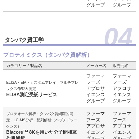
グループ
グループ
04
タンパク質工学
プロテオミクス（タンパク質解析）
カテゴリー / 製品名
メーカー名
販売元名
ファーマ
ファーマ
フーズ
フーズ
ELISA・EIA・カスタムアレイ・マルチプレ
アプロサ
アプロサ
ックス作製＆測定
ELISA測定受託サービス
イエンス
イエンス
グループ
グループ
ファーマ
ファーマ
プロテオーム解析・タンパク質網羅的同
フーズ
フーズ
定・LC-MS分析・配列解析（ペプチドシー
アプロサ
アプロサ
ケンス）
TM
Biacore
8Kを用いた分子間相互
イエンス
イエンス
作用解析
グループ
グループ