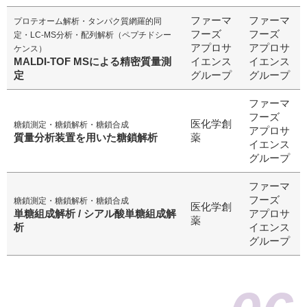
ファーマ
ファーマ
プロテオーム解析・タンパク質網羅的同
フーズ
フーズ
定・LC-MS分析・配列解析（ペプチドシー
アプロサ
アプロサ
ケンス）
MALDI-TOF MSによる精密質量測
イエンス
イエンス
定
グループ
グループ
ファーマ
フーズ
医化学創
糖鎖測定・糖鎖解析・糖鎖合成
アプロサ
質量分析装置を用いた糖鎖解析
薬
イエンス
グループ
ファーマ
フーズ
糖鎖測定・糖鎖解析・糖鎖合成
医化学創
単糖組成解析 / シアル酸単糖組成解
アプロサ
薬
析
イエンス
グループ