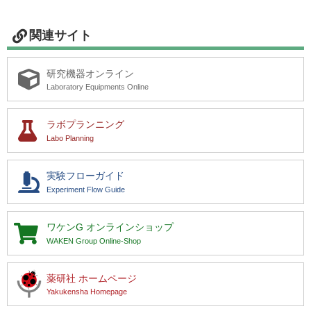
関連サイト
研究機器オンライン
Laboratory Equipments Online
ラボプランニング
Labo Planning
実験フローガイド
Experiment Flow Guide
ワケンG
オンラインショップ
WAKEN Group Online-Shop
薬研社 ホームページ
Yakukensha Homepage