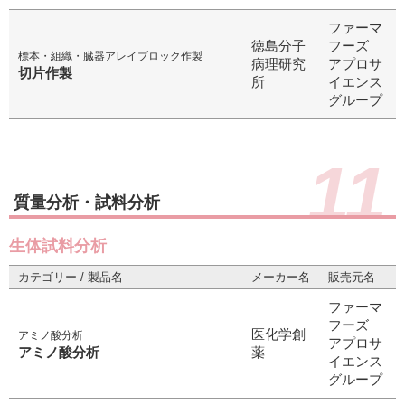
ファーマ
徳島分子
フーズ
標本・組織・臓器アレイブロック作製
病理研究
アプロサ
切片作製
所
イエンス
グループ
11
質量分析・試料分析
生体試料分析
カテゴリー / 製品名
メーカー名
販売元名
ファーマ
フーズ
医化学創
アミノ酸分析
アプロサ
アミノ酸分析
薬
イエンス
グループ