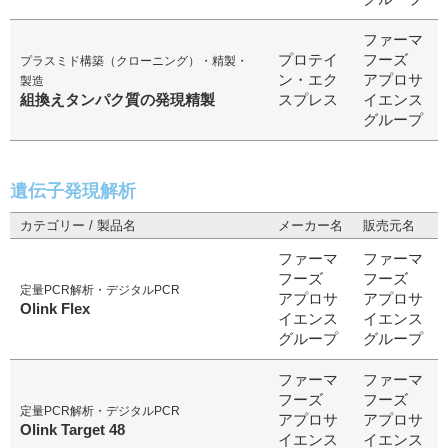
ファーマ
プロテイ
フーズ
プラスミド構築（クローニング）・精製・
ン・エク
アプロサ
製造
組換えタンパク質の発現精製
スプレス
イエンス
グループ
遺伝子発現解析
カテゴリー / 製品名
メーカー名
販売元名
ファーマ
ファーマ
フーズ
フーズ
定量PCR解析・デジタルPCR
アプロサ
アプロサ
Olink Flex
イエンス
イエンス
グループ
グループ
ファーマ
ファーマ
フーズ
フーズ
定量PCR解析・デジタルPCR
アプロサ
アプロサ
Olink Target 48
イエンス
イエンス