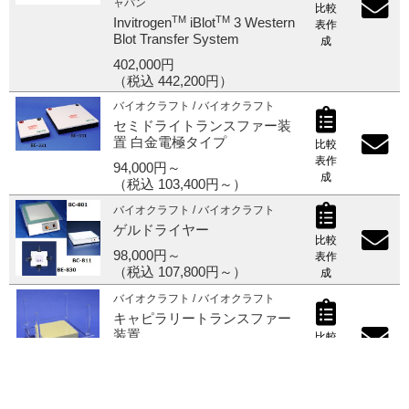
ャパン
比較
TM
TM
Invitrogen
iBlot
3 Western
表作
Blot Transfer System
成
402,000円
（税込 442,200円）
バイオクラフト / バイオクラフト
セミドライトランスファー装
置 白金電極タイプ
比較
表作
94,000円～
成
（税込 103,400円～）
バイオクラフト / バイオクラフト
ゲルドライヤー
比較
98,000円～
表作
（税込 107,800円～）
成
バイオクラフト / バイオクラフト
キャピラリートランスファー
装置
比較
表作
45,000円
成
（税込 49,500円）
バイオクラフト / バイオクラフト