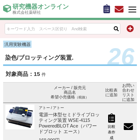
研究機器オンライン
株式会社薬研社
HOME
比較表作成
汎用実験機器
26
染色/ブロッティング装置.
お問い合わせ
対象商品：
15
お知らせ
件
お問い
メーカー / 販売元
機器キャンペーン情報一覧
比較表
合わせ
商品名
に追加
リスト
希望小売価格
（税抜）
に追加
カテゴリー一覧
アトー / アトー
電源一体型セミドライブロッ
ティング装置 WSE-4115
メーカー別索引
PoweredBLOT Ace（パワー
比較
ドブロット エース）
表作
販売元別索引
成